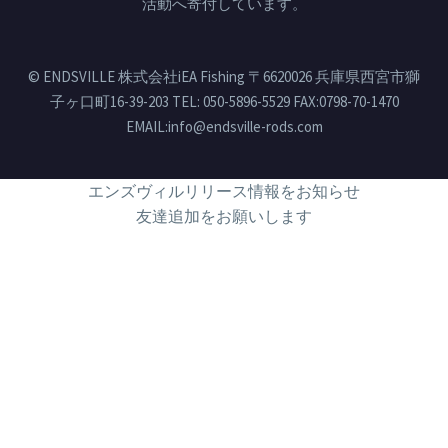
活動へ寄付しています。
© ENDSVILLE 株式会社iEA Fishing 〒6620026 兵庫県西宮市獅
子ヶ口町16-39-203 TEL: 050-5896-5529 FAX:0798-70-1470
EMAIL:info@endsville-rods.com
エンズヴィルリリース情報をお知らせ
友達追加をお願いします