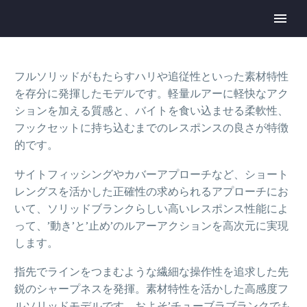
フルソリッドがもたらすハリや追従性といった素材特性
を存分に発揮したモデルです。軽量ルアーに軽快なアク
ションを加える質感と、バイトを食い込ませる柔軟性、
フックセットに持ち込むまでのレスポンスの良さが特徴
的です。
サイトフィッシングやカバーアプローチなど、ショート
レングスを活かした正確性の求められるアプローチにお
いて、ソリッドブランクらしい高いレスポンス性能によ
って、’動き’と’止め’のルアーアクションを高次元に実現
します。
指先でラインをつまむような繊細な操作性を追求した先
鋭のシャープネスを発揮。素材特性を活かした高感度フ
ルソリッドモデルです。およそ’チューブラブランクでも