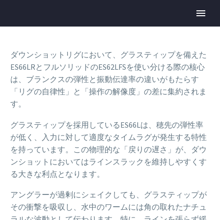
ダウンショットリグにおいて、グラスティップを備えた
ES66LRとフルソリッドのES62LFSを使い分ける際の核心
は、ブランクスの弾性と振動伝達率の違いがもたらす
「リグの自律性」と「操作の解像度」の差に集約されま
す。
グラスティップを採用しているES66Lは、穂先の弾性率
が低く、入力に対して適度なタイムラグが発生する特性
を持っています。この物理的な「戻りの遅さ」が、ダウ
ンショットにおいてはラインスラックを維持しやすくす
る大きな利点となります。
アングラーが過剰にシェイクしても、グラスティップが
その衝撃を吸収し、水中のワームには角の取れたナチュ
ラルな波動として伝わります。特に、ラインを張らず緩