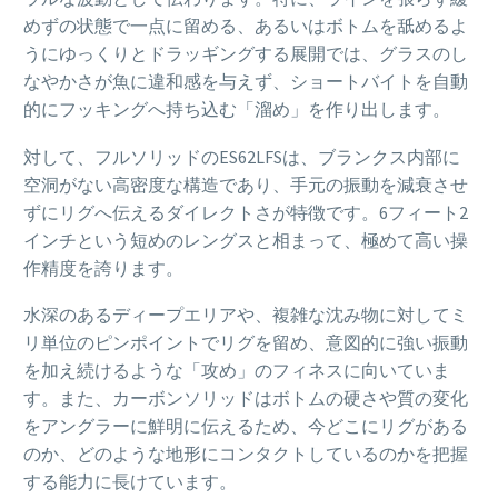
めずの状態で一点に留める、あるいはボトムを舐めるよ
うにゆっくりとドラッギングする展開では、グラスのし
なやかさが魚に違和感を与えず、ショートバイトを自動
的にフッキングへ持ち込む「溜め」を作り出します。
対して、フルソリッドのES62LFSは、ブランクス内部に
空洞がない高密度な構造であり、手元の振動を減衰させ
ずにリグへ伝えるダイレクトさが特徴です。6フィート2
インチという短めのレングスと相まって、極めて高い操
作精度を誇ります。
水深のあるディープエリアや、複雑な沈み物に対してミ
リ単位のピンポイントでリグを留め、意図的に強い振動
を加え続けるような「攻め」のフィネスに向いていま
す。また、カーボンソリッドはボトムの硬さや質の変化
をアングラーに鮮明に伝えるため、今どこにリグがある
のか、どのような地形にコンタクトしているのかを把握
する能力に長けています。