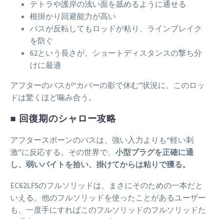
テトラや護岸の浅い面を舐めるように通せる
根掛かり回避能力が高い
バスが反転してもロッドが粘り、ラインブレイク
を防ぐ
62という長さが、ショートディスタンスの撃ち分
けに最適
アフターのバスが“カバーの影で休む”状況に、このロッ
ドは驚くほど噛み合う。
■ 回復期のシャロー攻略
アフタースポーンのバスは、強い入力よりも“軽い刺
激”に反応する。その世界で、
小型プラグを正確に通
し、弱いバイトを拾い、掛けてからは粘りで獲る。
EC62LFSのフルソリッドは、まさにそのための一本だと
いえる。他のフルソリッドを使ったことがあるユーザー
も、一度手にすればこのフルソリッドのフルソリッドた